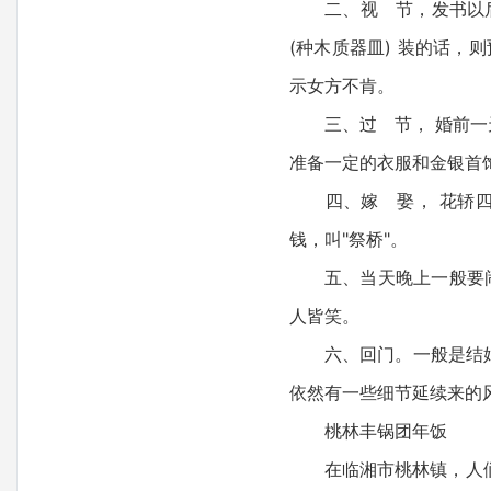
二、视 节，发书以后，
(种木质器皿) 装的话，
示女方不肯。
三、过 节， 婚前一天
准备一定的衣服和金银首
四、嫁 娶， 花轿四角
钱，叫"祭桥"。
五、当天晚上一般要闹洞
人皆笑。
六、回门。一般是结婚第
依然有一些细节延续来的
桃林丰锅团年饭
在临湘市桃林镇，人们至