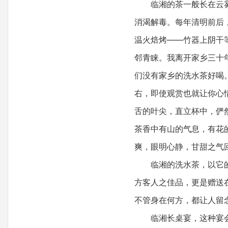
临湘的茶一般长在云雾缠
消渴解毒。每年清明前后
温火焙烤——竹器上阴干
邻青睐。我离开家乡三十
们没有家乡的洗水茶好喝
右，即使观赏也就让你心
舌的叶尖，直立杯中，俨
茶香中有山的气息，有花
爽，眼明心静，甘甜之气
临湘的洗水茶，以它的独
方客人之佳品，更是赠送
不管身在何方，都让人留
临湘长桌宴，这种宴会是