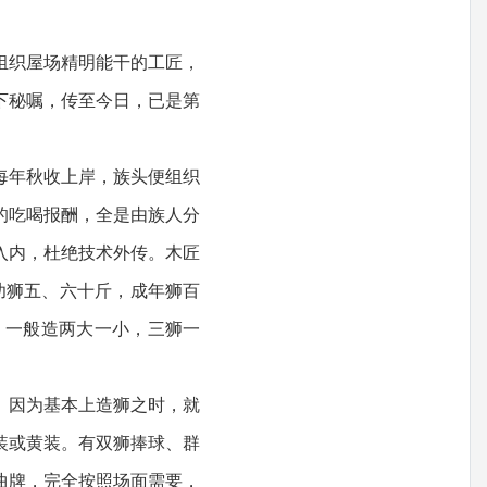
组织屋场精明能干的工匠，
下秘嘱，传至今日，已是第
每年秋收上岸，族头便组织
的吃喝报酬，全是由族人分
入内，杜绝技术外传。木匠
幼狮五、六十斤，成年狮百
，一般造两大一小，三狮一
。因为基本上造狮之时，就
装或黄装。有双狮捧球、群
曲牌，完全按照场面需要，