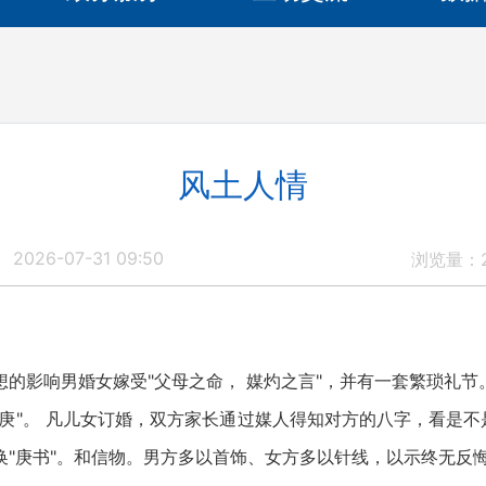
风土人情
2026-07-31 09:50
浏览量：
影响男婚女嫁受"父母之命， 媒灼之言"，并有一套繁琐礼节
"。 凡儿女订婚，双方家长通过媒人得知对方的八字，看是不是
"庚书"。和信物。男方多以首饰、女方多以针线，以示终无反悔