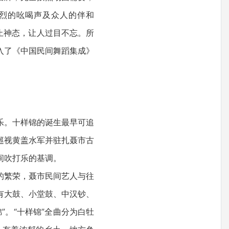
烈的吆喝声及众人的伴和
止神态，让人过目不忘。所
入了《中国民间舞蹈集成》
乐。十样锦的诞生最早可追
巡视黄盖水军并驻扎聂市古
间吹打乐的基调。
的繁荣，聂市民间艺人与往
有大鼓、小堂鼓、中汉钞、
。“十样锦”全曲分为白牡