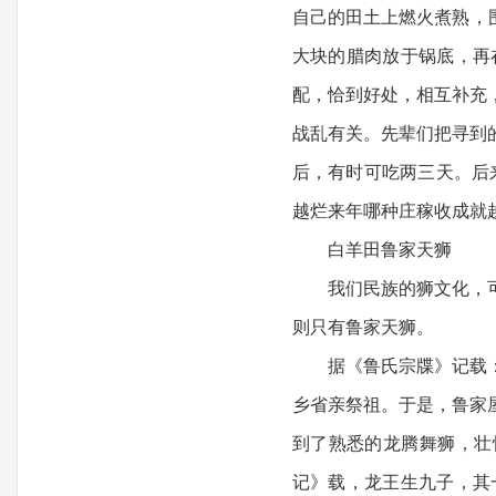
自己的田土上燃火煮熟，
大块的腊肉放于锅底，再
配，恰到好处，相互补充
战乱有关。先辈们把寻到
后，有时可吃两三天。后来
越烂来年哪种庄稼收成就
白羊田鲁家天狮
我们民族的狮文化，可谓
则只有鲁家天狮。
据《鲁氏宗牒》记载：明
乡省亲祭祖。于是，鲁家
到了熟悉的龙腾舞狮，壮
记》载，龙王生九子，其