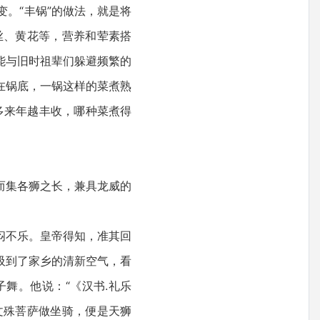
。“丰锅”的做法，就是将
丝、黄花等，营养和荤素搭
能与旧时祖辈们躲避频繁的
在锅底，一锅这样的菜煮熟
越多来年越丰收，哪种菜煮得
而集各狮之长，兼具龙威的
闷不乐。皇帝得知，准其回
吸到了家乡的清新空气，看
舞。他说：“《汉书.礼乐
文殊菩萨做坐骑，便是天狮