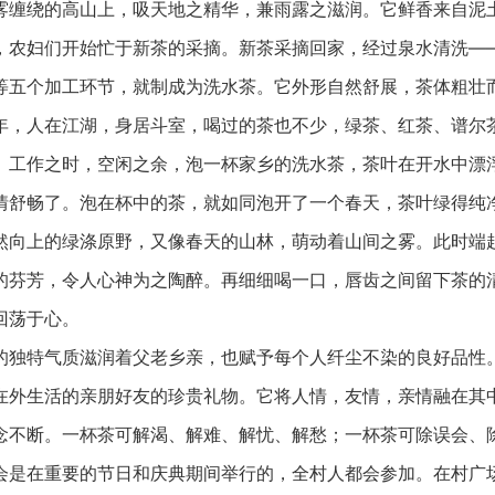
绕的高山上，吸天地之精华，兼雨露之滋润。它鲜香来自泥
，农妇们开始忙于新茶的采摘。新茶采摘回家，经过泉水清洗—
等五个加工环节，就制成为洗水茶。它外形自然舒展，茶体粗壮
年，人在江湖，身居斗室，喝过的茶也不少，绿茶、红茶、谱尔
。工作之时，空闲之余，泡一杯家乡的洗水茶，茶叶在开水中漂
情舒畅了。泡在杯中的茶，就如同泡开了一个春天，茶叶绿得纯
然向上的绿涤原野，又像春天的山林，萌动着山间之雾。此时端
的芬芳，令人心神为之陶醉。再细细喝一口，唇齿之间留下茶的
回荡于心。
特气质滋润着父老乡亲，也赋予每个人纤尘不染的良好品性
在外生活的亲朋好友的珍贵礼物。它将人情，友情，亲情融在其
念不断。一杯茶可解渴、解难、解忧、解愁；一杯茶可除误会、
在重要的节日和庆典期间举行的，全村人都会参加。在村广