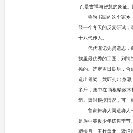
了,是吉祥与智慧的象征。
鲁尚书回的这个家乡，就
经一个冬天的反复研试，
十八代传人。
代代谨记先贤遗志，鲁家
族里最优秀的工匠，到祠
摊的。选定吉日良辰，合
造出骨架，篾匠扎出身廓
多斤，集中在两根精致木
组。舞时根据情况，可一
鲁家舞狮人同造狮人一样
是族中英俊少年练舞季节
狮捧月、玉竹盘龙、猛虎