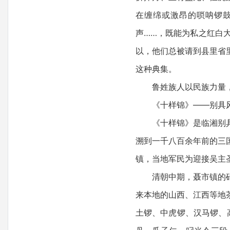
在缠绵或激昂的唢呐锣
声……，既能为私之红白
以，他们总被请到县里省
这种典集。
鲁姓族人以民族力量，
《十样锦》——别具风
《十样锦》是临湘别具特
溯到一千八百余年前的三
镇，当地军民为迎接吴主
清朝中期，聂市镇的砖茶
来本地的山西、江西等地
土锣、中虎锣、汉马锣、