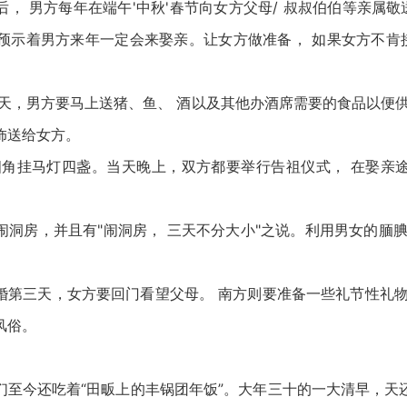
 男方每年在端午'中秋'春节向女方父母/ 叔叔伯伯等亲属敬送
则预示着男方来年一定会来娶亲。让女方做准备， 如果女方不肯
，男方要马上送猪、鱼、 酒以及其他办酒席需要的食品以便供
饰送给女方。
挂马灯四盏。当天晚上，双方都要举行告祖仪式， 在娶亲
房，并且有"闹洞房， 三天不分大小"之说。利用男女的腼腆
三天，女方要回门看望父母。 南方则要准备一些礼节性礼物
风俗。
今还吃着“田畈上的丰锅团年饭”。大年三十的一大清早，天