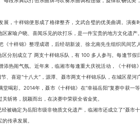
。每段乐典以打击乐曲牌与吹奏乐曲调相连缀，旋律欢畅优美
展，十样锦便形成了格律整齐，文武合璧的优美曲调。演奏时
地区家喻户晓、喜闻乐见的吹打乐，是一件宝贵的地方文化遗产
《十样锦》整理成谱，后经胡新波、徐北南先生组织民间艺人
市地区分别成立了 两支十样锦乐队，有 100 多人参与。每逢节
增添热闹气氛。近年来，临湘市每逢重大庆祝活动，《十样锦
重阳节、喜迎“十八大”，源潭、聂市两支十样锦乐队，在城区星
堂喝彩。2014年，聂市《十样锦》在“幸福岳阳”复赛中获一
过关斩将，脱颖而出，在决赛中荣获全省金奖。
经被确定为岳阳市级非物质文化遗产，临湘市还成立了“聂市十
宝的传承发展。