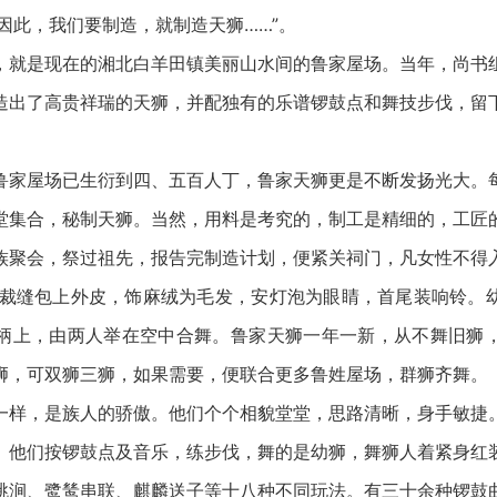
因此，我们要制造，就制造天狮……”。
是现在的湘北白羊田镇美丽山水间的鲁家屋场。当年，尚书
造出了高贵祥瑞的天狮，并配独有的乐谱锣鼓点和舞技步伐，留
屋场已生衍到四、五百人丁，鲁家天狮更是不断发扬光大。
堂集合，秘制天狮。当然，用料是考究的，制工是精细的，工匠
族聚会，祭过祖先，报告完制造计划，便紧关祠门，凡女性不得
,裁缝包上外皮，饰麻绒为毛发，安灯泡为眼睛，首尾装响铃。
柄上，由两人举在空中合舞。鲁家天狮一年一新，从不舞旧狮
狮，可双狮三狮，如果需要，便联合更多鲁姓屋场，群狮齐舞。
，是族人的骄傲。他们个个相貌堂堂，思路清晰，身手敏捷
。他们按锣鼓点及音乐，练步伐，舞的是幼狮，舞狮人着紧身红
跳涧、鹭鸶串联、麒麟送子等十八种不同玩法。有三十余种锣鼓