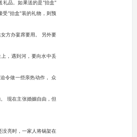
礼品。如果送的是"抬盒"
接受"抬盒"装的礼物，则预
女方办宴席要用。 另外要
途上，遇到河，要向水中丢
迫令做一些亲热动作， 众
。 现在主张婚姻自由，但
还没亮时，一家人将锅架在