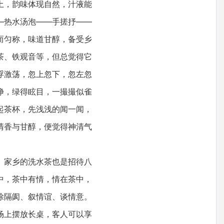
土，韵味体现自然，汁液能
—热水汤泡——手搓抒——
而匀称，味道甘醇，备受乡
茶、铁观音等，但总觉得它
浮激荡，忽上忽下，忽左忽
净，绿得眩目，一撮撮似雀
起茶杯，先浅浅的闻一闻，
清香与甘醇，便觉得神清气
。家乡的洗水茶也是招待八
中，茶中有情，情在茶中，
除隔阂、叙情谊、谈情意。
场上摆放长桌，客人可以享