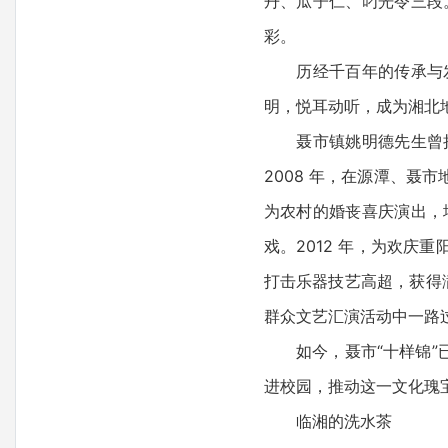
丹、瓜子仁、叼光令三段
彩。
历经千百年的传承与发
明，悦耳动听，成为湘北
聂市镇姚明德先生曾把
2008 年，在源潭、聂
为农村的婚丧喜庆演出，
戏。2012 年，为欢庆
打击乐器技艺高超，获得满
群众文艺汇演活动中一路
如今，聂市“十样锦”已
进校园，推动这一文化瑰
临湘的洗水茶