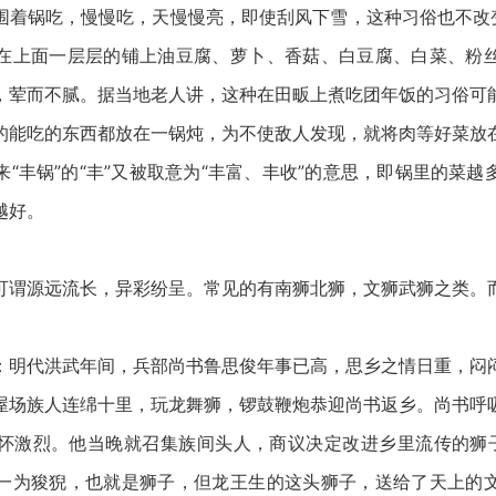
围着锅吃，慢慢吃，天慢慢亮，即使刮风下雪，这种习俗也不改变
在上面一层层的铺上油豆腐、萝卜、香菇、白豆腐、白菜、粉
，荤而不腻。据当地老人讲，这种在田畈上煮吃团年饭的习俗可
的能吃的东西都放在一锅炖，为不使敌人发现，就将肉等好菜放
“丰锅”的“丰”又被取意为“丰富、丰收”的意思，即锅里的菜
越好。
源远流长，异彩纷呈。常见的有南狮北狮，文狮武狮之类。
代洪武年间，兵部尚书鲁思俊年事已高，思乡之情日重，闷
屋场族人连绵十里，玩龙舞狮，锣鼓鞭炮恭迎尚书返乡。尚书呼
怀激烈。他当晚就召集族间头人，商议决定改进乡里流传的狮子
一为狻猊，也就是狮子，但龙王生的这头狮子，送给了天上的