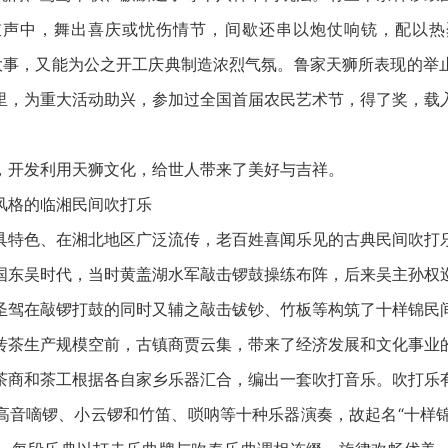
鼓声中，舞出喜庆或忧伤情节，间歇还串以炮仗响铳，配以热
大事，又能为公之开工庆典制造浓烈气氛。鲁家天狮所表现的举
里，为重大活动助兴，参加过全国首届农民艺术节，得了奖，载
开发利用天狮文化，给世人带来了美好与吉祥。
格的临湘民间吹打乐
色、在湘北地区广泛流传，老百姓喜闻乐见的古典民间吹打
国东吴时代，当时黄盖湖水军敲击锣鼓操练布阵，后来吴主孙权
圣驾在敲锣打鼓的同时又辅之敲击钹钞、竹板等构筑了十样锦民
生产规模空前，古镇商贾云集，带来了经济发展和文化事业
茶商和茶工根据各自家乡乐器汇合，编出一套吹打音乐。吹打乐
高音嘀锣、小云锣和竹笛、唢呐等十种乐器演奏，故起名“十样锦”