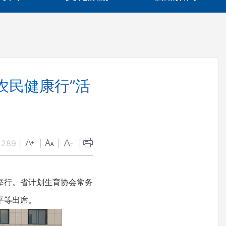
农民健康行”活
：
289
|
|
|
|
镇举行。省计划生育协会常务
平等出席。