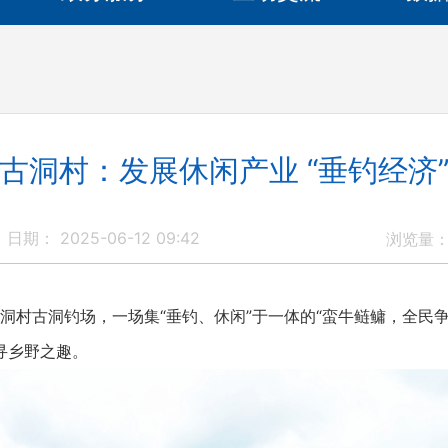
古洞村：发展休闲产业 “垂钓经济
日期： 2025-06-12 09:42
浏览量
洞村古洞钓场，一场集“垂钓、休闲”于一体的“蛮牛鲢鳙，全民争
寻乡野之趣。