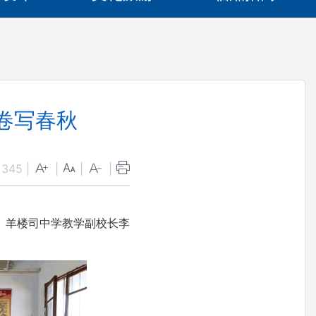
卷写春秋
：
345
|
|
|
|
。羊楼司中学教学副校长李
。