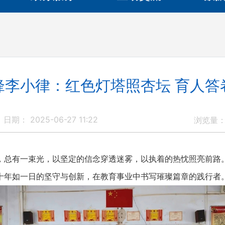
锋李小律：红色灯塔照杏坛 育人答
日期： 2025-06-27 11:22
浏览量
有一束光，以坚定的信念穿透迷雾，以执着的热忱照亮前路
十年如一日的坚守与创新，在教育事业中书写璀璨篇章的践行者