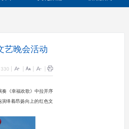
文艺晚会活动
：
330
|
|
|
|
演奏《幸福欢歌》中拉开序
场演绎着昂扬向上的红色文