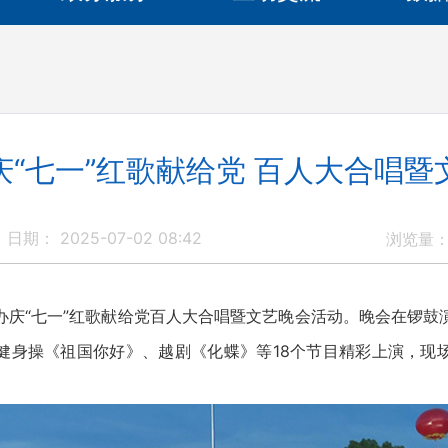
庆“七一”红歌献给党 百人大合唱暨
日期： 2025-07-02 08:42
浏览量
庆“七一”红歌献给党百人大合唱暨文艺晚会活动。晚会在锣鼓
健身操《祖国你好》、越剧《化蝶》等18个节目精彩上演，现