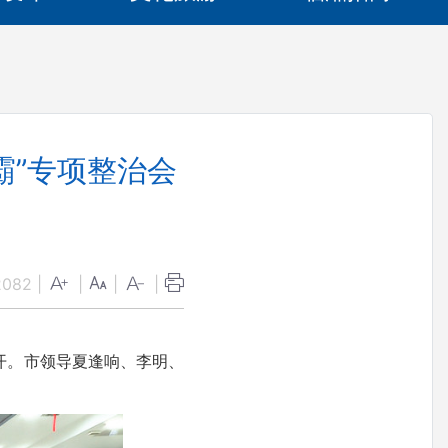
霸”专项整治会
2082
|
|
|
|
开。市领导夏逢响、李明、