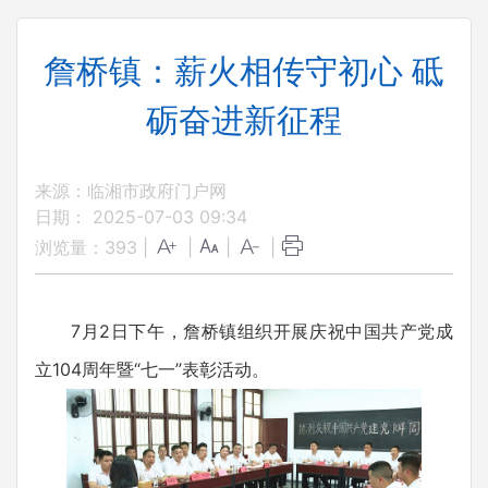
詹桥镇：薪火相传守初心 砥
砺奋进新征程
来源：临湘市政府门户网
日期： 2025-07-03 09:34
浏览量：
393
|
|
|
|
7月2日下午，詹桥镇组织开展庆祝中国共产党成
立104周年暨“七一”表彰活动。