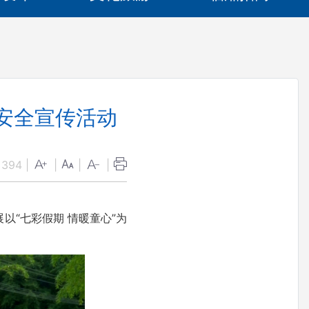
通安全宣传活动
：
394
|
|
|
|
“七彩假期 情暖童心”为