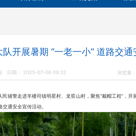
队开展暑期 “一老一小” 道路交
站
日期： 2025-07-08 09:32
浏览量
辅警走进羊楼司镇明星村、龙窖山村，聚焦“戴帽工程”，开展以
道路交通安全宣传活动。