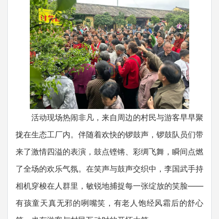
活动现场热闹非凡，来自周边的村民与游客早早聚
拢在生态工厂内。伴随着欢快的锣鼓声，锣鼓队员们带
来了激情四溢的表演，鼓点铿锵、彩绸飞舞，瞬间点燃
了全场的欢乐气氛。在笑声与鼓声交织中，李国武手持
相机穿梭在人群里，敏锐地捕捉每一张绽放的笑脸——
有孩童天真无邪的咧嘴笑，有老人饱经风霜后的舒心