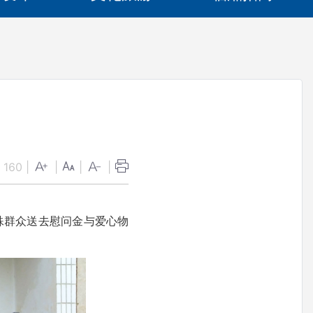
：
160
|
|
|
|
殊群众送去慰问金与爱心物