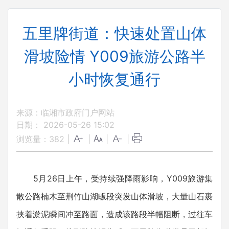
五里牌街道：快速处置山体
滑坡险情 Y009旅游公路半
小时恢复通行
来源：临湘市政府门户网站
日期： 2026-05-26 15:02
浏览量：
382
|
|
|
|
5月26日上午，受持续强降雨影响，Y009旅游集
散公路楠木至荆竹山湖畈段突发山体滑坡，大量山石裹
挟着淤泥瞬间冲至路面，造成该路段半幅阻断，过往车