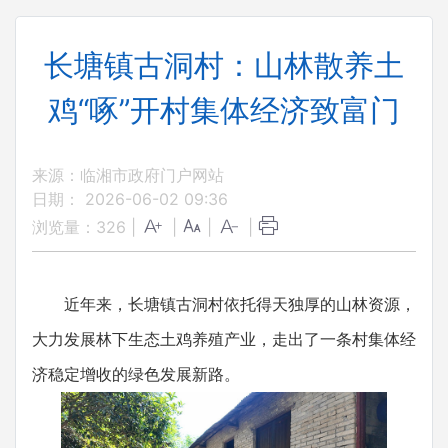
长塘镇古洞村：山林散养土
鸡“啄”开村集体经济致富门
来源：临湘市政府门户网站
日期： 2026-06-02 09:36
浏览量：
326
|
|
|
|
近年来，长塘镇古洞村依托得天独厚的山林资源，
大力发展林下生态土鸡养殖产业，走出了一条村集体经
济稳定增收的绿色发展新路。