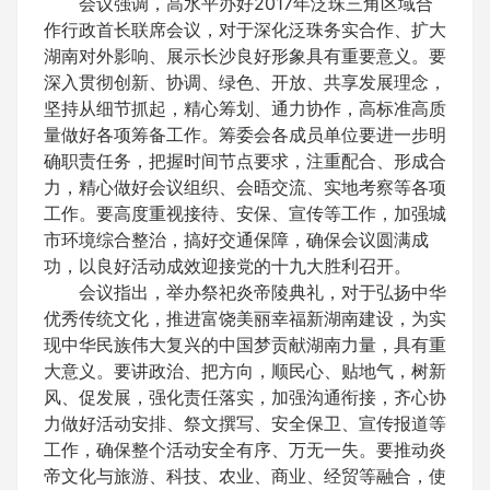
会议强调，高水平办好2017年泛珠三角区域合
作行政首长联席会议，对于深化泛珠务实合作、扩大
湖南对外影响、展示长沙良好形象具有重要意义。要
深入贯彻创新、协调、绿色、开放、共享发展理念，
坚持从细节抓起，精心筹划、通力协作，高标准高质
量做好各项筹备工作。筹委会各成员单位要进一步明
确职责任务，把握时间节点要求，注重配合、形成合
力，精心做好会议组织、会晤交流、实地考察等各项
工作。要高度重视接待、安保、宣传等工作，加强城
市环境综合整治，搞好交通保障，确保会议圆满成
功，以良好活动成效迎接党的十九大胜利召开。
会议指出，举办祭祀炎帝陵典礼，对于弘扬中华
优秀传统文化，推进富饶美丽幸福新湖南建设，为实
现中华民族伟大复兴的中国梦贡献湖南力量，具有重
大意义。要讲政治、把方向，顺民心、贴地气，树新
风、促发展，强化责任落实，加强沟通衔接，齐心协
力做好活动安排、祭文撰写、安全保卫、宣传报道等
工作，确保整个活动安全有序、万无一失。要推动炎
帝文化与旅游、科技、农业、商业、经贸等融合，使