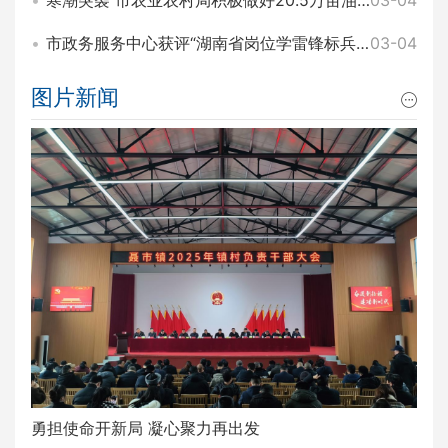
寒潮突袭 市农业农村局积极做好20.5万亩油菜田间管理和防寒工作
03-04
市政务服务中心获评“湖南省岗位学雷锋标兵集体”称号
03-04
图片新闻
勇担使命开新局 凝心聚力再出发