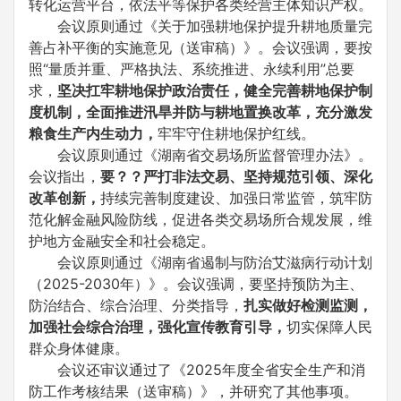
转化运营平台，依法平等保护各类经营主体知识产权。
会议原则通过《关于加强耕地保护提升耕地质量完
善占补平衡的实施意见（送审稿）》。会议强调，要按
照“量质并重、严格执法、系统推进、永续利用”总要
求，
坚决扛牢耕地保护政治责任，健全完善耕地保护制
度机制，全面推进汛旱并防与耕地置换改革，充分激发
粮食生产内生动力，
牢牢守住耕地保护红线。
会议原则通过《湖南省交易场所监督管理办法》。
会议指出，
要？？严打非法交易、坚持规范引领、深化
改革创新，
持续完善制度建设、加强日常监管，筑牢防
范化解金融风险防线，促进各类交易场所合规发展，维
护地方金融安全和社会稳定。
会议原则通过《湖南省遏制与防治艾滋病行动计划
（2025-2030年）》。会议强调，要坚持预防为主、
防治结合、综合治理、分类指导，
扎实做好检测监测，
加强社会综合治理，强化宣传教育引导，
切实保障人民
群众身体健康。
会议还审议通过了《2025年度全省安全生产和消
防工作考核结果（送审稿）》，并研究了其他事项。