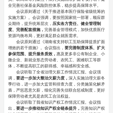
全完善社保基金风险防控体系，稳步提高保障水平。
会议原则通过《关于推进基本医疗保险省级统筹的
实施方案》。会议强调，要按照国家统一部署，顺应群
众期待，提升统筹层次，
压实各方责任、健全管理制
度、完善配套措施，
完善基金管理模式，加快优质医疗
资源均衡布局，更好满足群众就医需求。
会议原则通过《湖南省支持职工互助保障提质扩面
增效的若干措施》。会议指出，
要完善制度体系、扩大
参保范围、提升服务质效，
惠及更多非公有制企业、小
微企业、新就业形态劳动者、农民工、困难职工等群
体，不断提高职工的获得感、幸福感和安全感。
会议听取了全省治理欠薪工作情况汇报。会议强
调，
要进一步加大整治欠薪力度，
深入实施治理欠薪冬
季行动，进一步加大监管和排查力度，分类施策化解矛
盾，严惩恶意欠薪，细化完善失信联合惩戒制度，更好
保障劳动者尤其是农民工合法权益。
会议听取了我省知识产权工作情况汇报。会议指
出，
要进一步推动知识产权全链条提升，
完善知识产权