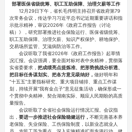
部署医保省级统筹、职工互助保障、治理欠薪等工作
12月29日下午，省长毛伟明主持召开省政府第79
次常务会议，传达学习习近平总书记近期重要讲话和指
示批示精神，审议2026年《政府工作报告（讨论
稿）》，研究部署推进社会保险运行、医保省级统筹、
职工互助保障、治理欠薪、知识产权保护、耕地保护、
交易场所监管、艾滋病防治等工作。
会议听取了我省2026年《政府工作报告》起草情
况汇报。会议强调，要全面对标对表中央精神，贯彻落
实省委要求，
把成绩亮点提炼准、把形势挑战分析透、
把目标任务谋划实、把各方意见吸纳好，
做好明年和
“十五五”主要指标研究、重大项目铺排、重点工作谋
划，持续开展“我有金点子”意见征集活动，确保形成一
个贯彻中央精神、契合湖南实际、顺应人民期盼的高质
量报告。
会议听取了全省社会保险运行情况汇报。会议指
出，
要进一步推进社会保险稳健运行，
不断完善基本养
老保险、失业保险、工伤保险制度，以新业态就业人
员、农民工等为重点，深入实施精准扩面专项行动，健