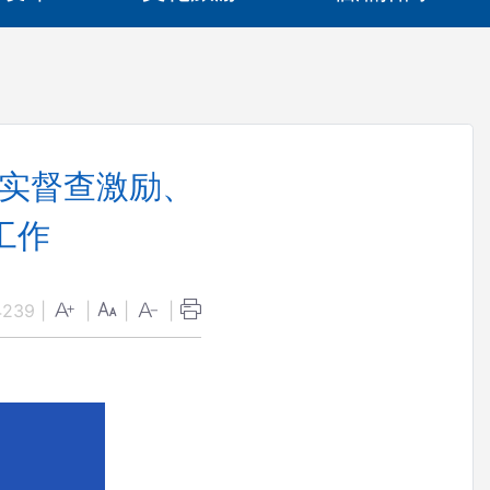
落实督查激励、
工作
4239
|
|
|
|