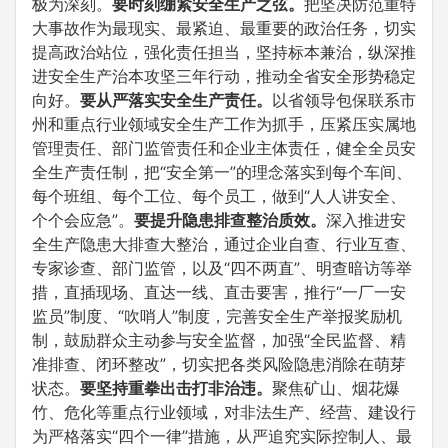
极为深刻。
要时刻绷紧安全生产之弦。
把坚决防范重特
大事故作为最现实、最紧迫、最重要的政治任务，切实
提高政治站位，强化责任担当，坚持标本兼治，纵深推
进安全生产治本攻坚三年行动，推动全省安全形势稳定
向好。
要从严落实安全生产责任。
以省领导包保联系市
州和重点行业领域安全生产工作为抓手，压紧压实属地
管理责任、部门监管责任和企业主体责任，健全全员安
全生产责任制，把“安全第一”的理念落实到每个车间、
每个班组、每个工位、每个员工，做到“人人讲安全、
个个会应急”。
要提升隐患排查整治质效。
深入推进安
全生产隐患大排查大整治，通过企业自查、行业互查、
专家诊查、部门监管，以及“四不两直”、明查暗访等举
措，直插现场、直达一线、直击要害，推行“一厂一安
监员”制度、“吹哨人”制度，完善安全生产举报奖励机
制，鼓励群众主动参与安全监督，加强“全民监督、精
准排查、闭环整改”，切实把各类风险隐患消除在萌芽
状态。
要坚持重拳出击打非治违。
聚焦矿山、烟花爆
竹、危化等重点行业领域，对非法生产、经营、建设行
为严格落实“四个一律”措施，从严追究实际控制人、最