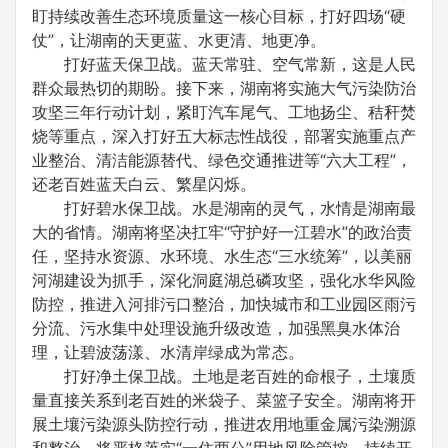
盯持续改善生态环境质量这一核心目标，打好四场“硬
仗”，让湖南的天更蓝、水更清、地更净。
打好蓝天保卫战。蓝天常驻、空气常新，这是人民
群众最热切的期盼。接下来，湖南将实施大气污染防治
攻坚三年行动计划，紧盯汽车尾气、工地扬尘、秸秆焚
烧等重点，深入打好五大标志性战役，部署实施重点产
业整治、清洁能源替代、绿色交通推进等“六大工程”，
还老百姓蓝天白云、繁星闪烁。
打好碧水保卫战。水是湖南的灵气，水情是湖南最
大的省情。湖南将坚决扛牢“守护好一江碧水”的政治责
任，坚持水资源、水环境、水生态“三水统筹”，以美丽
河湖建设为抓手，深化洞庭湖总磷攻坚，强化水华风险
防控，推进入河排污口整治，加快城市和工业园区雨污
分流、污水集中处理设施升级改造，加强黑臭水体治
理，让碧波荡漾、水清岸绿成为常态。
打好净土保卫战。土地是老百姓的命根子，土壤质
量直接关系到老百姓的米袋子、菜篮子安全。湖南将开
展土壤污染源头防控行动，推进农用地重金属污染溯源