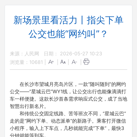
新场景里看活力丨指尖下单
公交也能“网约叫”？
来源：人民网
日期： 2026-05-27 10:23
浏览量：
10681
|
|
|
|
在长沙市望城月亮岛片区，一款“随叫随到”的网约
公交——“星城云巴”WY1线，让公交出行也能像滴滴打
车一样便捷。这款长沙首条需求响应式公交，成了当地
智慧出行新名片。
和传统公交固定线路、苦等班次不同，“星城云巴”
走的是“网约下单、动态派单”的新路子。乘客打开微信
小程序，输入上下车点，几秒就能完成“下单”，最快3
分钟就能等到车。