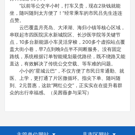
“以前等公交半小时，打车又贵，现在2块钱就能
坐，随叫随到太方便了！”经常乘车的市民吕先生连连
点赞。
云巴覆盖月亮岛、大泽湖、海归小镇等核心区域，
串联起市四医院滨水新城院区、长沙医学院等关键节
点，10多台新能源小车灵活穿梭，200多个虚拟站点覆
盖大街小巷，早7点到晚9点半不间断服务。没有固定
路线，系统根据订单智能规划最优路径，既不绕路又能
直达，有效解决了传统公交空载、等车难的问题。
小小的“星城云巴”，不仅方便了市民日常通勤、就
医、上学，更打通了片区微循环。指尖下单、随叫随
到、2元普惠，这款“网红公交”，正实实在在提升着群
众的出行幸福感。（吴茜薇参与采写）
主管单位网站
县市区网站