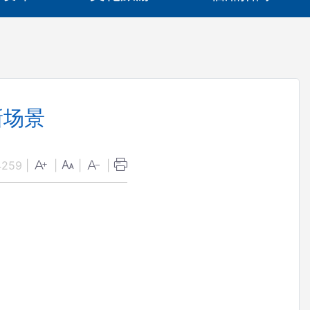
新场景
4259
|
|
|
|