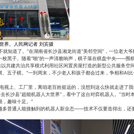
世界。人民网记者 刘宾摄
试不就知道了。”在湖南省长沙县湘龙街道“美邻空间”，一位老大
一枚黑子。随着“啪”的一声清脆响声，棋子落在棋盘中央——围
街道以共建共治共享模式利用社区闲置房屋打造的新型公共服务空
棋、五子棋。“一到周末，不少老人和孩子都会过来，争相和AI
在电视上、工厂里，离咱老百姓挺远的，没想到这么快就走进了我
去长沙县“超能机器人大世界”，看中了这台对弈机器人。“当时
强，趣味十足。”
越多普通人能接触到的机器人新业态——技术不仅要造得出，还