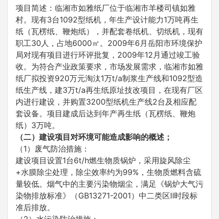
项目简述：临湘市如雅纸厂位于临湘市羊楼司镇如雅
村。现有3台1092型纸机，年生产设计能力1万吨再生
纸（瓦楞纸、鞭炮纸），并配套卷纸机、切纸机，现有
职工30人，占地6000㎡。2009年6月岳阳市环境保护
局对现有项目进行环评批复，2009年12月通过竣工验
收。为符合产业政策要求，市场发展需求，临湘市如雅
纸厂拟投资920万元淘汰1万t/a制浆生产线和1092型造
纸生产线，建3万t/a再生纸原址技改项目，在现有厂区
内进行建设，并购置3200型纸机生产线2台及相应配
套设备。项目建成后达到年产再生纸（瓦楞纸、鞭炮
纸）3万吨。
（二）
建设项目对环境可能造成影响的概述；
（1）废气防治措施：
建设项目设置1台6t/h燃生物质锅炉，采用旋风除尘
+水膜除尘处理，除尘效率约为99%，生物质燃料含硫
量较低。烟气中的主要污染物烟尘，满足《锅炉大气污
染物排放标准》（GB13271-2001）中二类区Ⅱ时段标
准后排放。