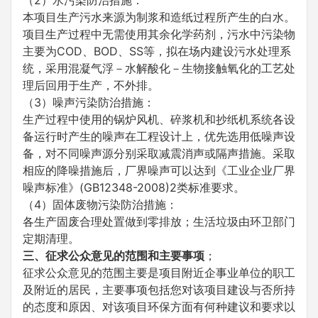
（2）水污染防治措施：
本项目生产污水来源为制浆和造纸过程所产生的白水。
项目生产过程中无需使用其余化学药剂，污水中污染物
主要为COD、BOD、SS等，拟在场内建设污水处理系
统，采用混凝气浮－水解酸化－生物接触氧化的工艺处
理后回用于生产，不外排。
（3）噪声污染防治措施：
生产过程中使用的锅炉风机、碎浆机和抄纸机系统各设
备运行时产生的噪声在工程设计上，优先选用低噪声设
备，对不同噪声源分别采取减震消声或隔声措施。采取
相应的降噪措施后，厂界噪声可以达到《工业企业厂界
噪声标准》(GB12348-2008)2类标准要求。
（4）固体废物污染防治措施：
各生产固废合理处置做到零排放；生活垃圾由环卫部门
定期清理。
三、征求公众意见的范围和主要事项
；
征求公众意见的范围主要是项目附近企事业单位的职工
及附近的居民，主要事项包括您对该项目建设与否所持
的态度和原因、对该项目环保方面有何种建议和要求以