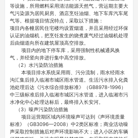
等设施，所用燃料采用清洁能源天然气，营运期主要大
气污染源为居民厨房、酒店烹饪油烟、地下车库汽车尾
气等。根据项目情况特点，采取以下措施：
项目内各幢居民住宅楼均设置烟道，并且采用经过环保
认证的油烟机，把烹饪发生的烧煮废气经过油烟机处理
后由烟道向所在建筑屋顶高空排放。
项目内的地下停车库，采用强制性机械通风换
气，并经竖向井进行集中高空排放。
（2）水污染防治措施
本项目排水系统采用雨、污分流制，雨水经雨水
沟汇集后排入临湘市城区雨水管道。生活污水排入化粪
池处理后达《污水综合排放标准》（GB8978-1996）
中三级标准后排入临湘市城区污水管道，进入临湘市污
水净化中心处理达标后，最终排入长安河。
（3）噪声污染防治措施
项目运营期区域内环境噪声可达到《声环境质量
标准》（GB3096—2008）中2类区标准；商业活动噪
声采取控制措施后对声环境影响不大；进入小区的车辆