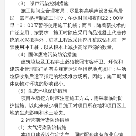
（3） 噪声污染控制措施
施工期间应合理布局，尽量将高噪声设备远离居
民；需严格控制施工时段，午休时间和夜间22：00至
早上6：00应暂停使用施工机械；而且，随着新技术的
广泛应用，按要求，施工时除应采用商品混凝土代替传
统的水泥搅拌外，桩基工程应采用挖孔桩或钻孔桩，严
禁使用冲击桩，以从根本上减少高噪声源的数量。
（4）固体废物污染防治措施
建筑垃圾及工程弃土必须按照市容环卫、环保和
建筑业管理部门的有关规定运送至指定地点填埋；生活
垃圾收集后运至指定的垃圾堆放场所。因此，施工期固
体废物对环境的影响很小。
（5）生态环境保护措施
项目在填挖方时应注意施工方式，需采取临时防
护措施。以此来减少项目施工对项目所在地和项目区土
地的生态影响和水土流失。
2 运营期污染防治措施
（1）大气污染防治措施
本项目建设以住宅为主，同时配套建有商业店铺