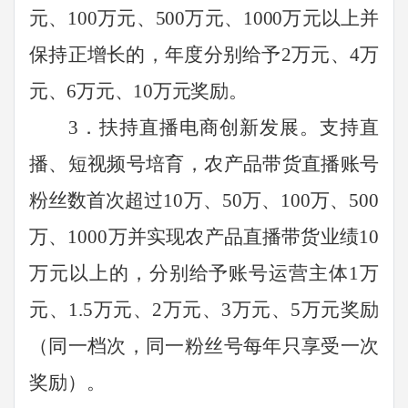
元、
100
万元、
500
万元、
1000
万元以上并
保持正增长的，年度分别给予
2
万元、
4
万
元、
6
万元、
10
万元奖励。
3
．扶持直播电商创新发展。支持直
播、短视频号培育，农产品带货直播账号
粉丝数首次超过
10
万、
50
万、
100
万、
500
万、
1000
万并实现农产品直播带货业绩
10
万元以上的，分别给予账号运营主体
1
万
元、
1.5
万元、
2
万元、
3
万元、
5
万元奖励
（同一档次，同一粉丝号每年只享受一次
奖励）。