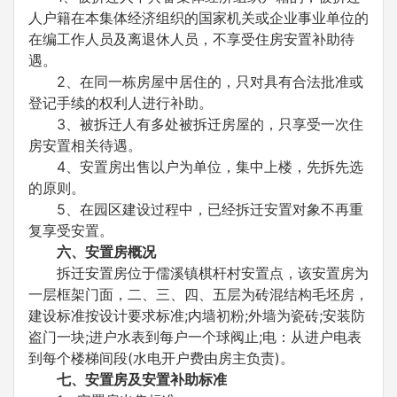
人户籍在本集体经济组织的国家机关或企业事业单位的
在编工作人员及离退休人员，不享受住房安置补助待
遇。
2、在同一栋房屋中居住的，只对具有合法批准或
登记手续的权利人进行补助。
3、被拆迁人有多处被拆迁房屋的，只享受一次住
房安置相关待遇。
4、安置房出售以户为单位，集中上楼，先拆先选
的原则。
5、在园区建设过程中，已经拆迁安置对象不再重
复享受安置。
六、安置房概况
拆迁安置房位于儒溪镇棋杆村安置点，该安置房为
一层框架门面，二、三、四、五层为砖混结构毛坯房，
建设标准按设计要求标准;内墙初粉;外墙为瓷砖;安装防
盗门一块;进户水表到每户一个球阀止;电：从进户电表
到每个楼梯间段(水电开户费由房主负责)。
七、安置房及安置补助标准