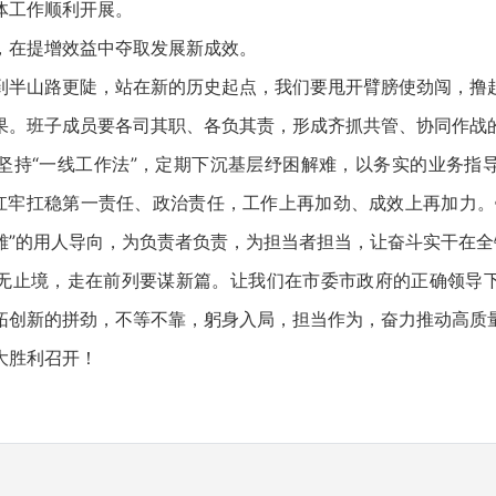
体工作顺利开展。
在提增效益中夺取发展新成效。
山路更陡，站在新的历史起点，我们要甩开臂膀使劲闯，撸
果。班子成员要各司其职、各负其责，形成齐抓共管、协同作战
坚持“一线工作法”，定期下沉基层纾困解难，以务实的业务指
决扛牢扛稳第一责任、政治责任，工作上再加劲、成效上再加力。
雄”的用人导向，为负责者负责，为担当者担当，让奋斗实干在全
止境，走在前列要谋新篇。让我们在市委市政府的正确领导下
拓创新的拼劲，不等不靠，躬身入局，担当作为，奋力推动高质
大胜利召开！