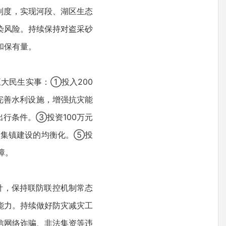
制度，实现河段、湖区生态
染风险。持续保持对盗采砂
和保有量。
大民生实事：①投入200
完善水利设施，增强抗灾能
出行条件。③投资100万元
到集镇建设的均衡化。⑤投
障。
针，保持联防联控机制常态
能力。持续做好防灾减灾工
信网络诈骗、非法集资等违