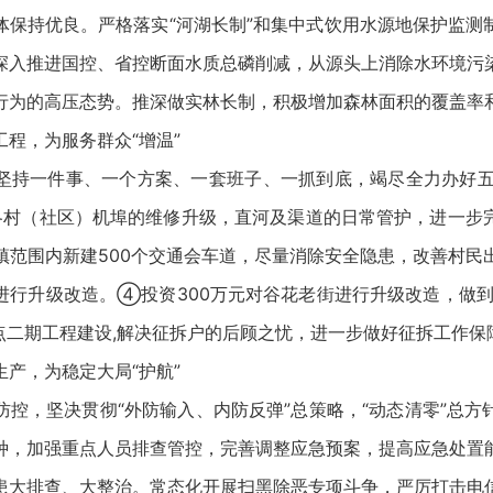
体保持优良。严格落实“河湖长制”和集中式饮用水源地保护监测
深入推进国控、省控断面水质总磷削减，从源头上消除水环境污
行为的高压态势。推深做实林长制，积极增加森林面积的覆盖率
，为服务群众“增温”
一件事、一个方案、一套班子、一抓到底，竭尽全力办好五
各村（社区）机埠的维修升级，直河及渠道的日常管护，进一步
镇范围内新建500个交通会车道，尽量消除安全隐患，改善村民
进行升级改造。④投资300万元对谷花老街进行升级改造，做
点二期工程建设,解决征拆户的后顾之忧，进一步做好征拆工作保
，为稳定大局“护航”
，坚决贯彻“外防输入、内防反弹”总策略，“动态清零”总方
种，加强重点人员排查管控，完善调整应急预案，提高应急处置
患大排查、大整治。常态化开展扫黑除恶专项斗争，严厉打击电