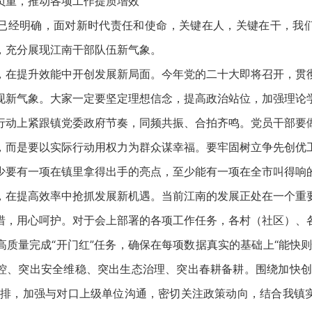
重，推动各项工作提质增效
经明确，面对新时代责任和使命，关键在人，关键在干，我们
，充分展现江南干部队伍新气象。
提升效能中开创发展新局面。今年党的二十大即将召开，贯
现新气象。大家一定要坚定理想信念，提高政治站位，加强理论
行动上紧跟镇党委政府节奏，同频共振、合拍齐鸣。党员干部要
，而是要以实际行动用权力为群众谋幸福。要牢固树立争先创优
少要有一项在镇里拿得出手的亮点，至少能有一项在全市叫得响
提高效率中抢抓发展新机遇。当前江南的发展正处在一个重
惜，用心呵护。对于会上部署的各项工作任务，各村（社区）、
高质量完成“开门红”任务，确保在每项数据真实的基础上“能快则
控、突出安全维稳、突出生态治理、突出春耕备耕。围绕加快创
安排，加强与对口上级单位沟通，密切关注政策动向，结合我镇