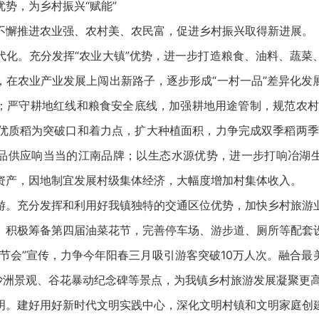
，为乡村振兴“赋能”
懈推进农业强、农村美、农民富，促进乡村振兴取得新进展。
。充分发挥“农业大镇”优势，进一步打造粮食、油料、蔬菜
，在农业产业发展上闯出新路子，逐步形成“一村一品”差异化发
；严守耕地红线和粮食安全底线，加强耕地用途管制，规范农村
、优质稻为突破口和着力点，扩大种植面积，力争完成双季稻两季4.
品供应响当当的江南品牌；以生态水源优势，进一步打响冶湖
资产，因地制宜发展村级集体经济，大幅度增加村集体收入。
充分发挥和利用好我镇独特的交通区位优势，加快乡村旅游
。积极筹备第四届油菜花节，完善停车场、游步道、厕所等配套
“节会”宣传，力争今年阳春三月吸引游客突破10万人次。融合最
”沙洲景观、谷花暴动纪念碑等景点，为我镇乡村旅游发展凝聚更
建好用好新时代文明实践中心，深化文明村镇和文明家庭创