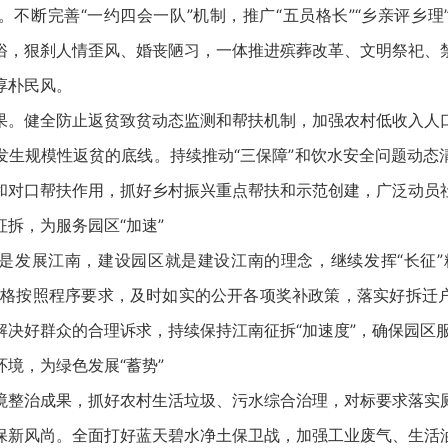
。不断完善“一约四会一队”机制，推广“五员格长”“乡亲评乡理
俗，狠刹人情歪风、婚丧陋习，一体推进殡葬改革、文明祭祀、
淳朴民风。
健全防止返贫致贫动态监测和帮扶机制，加强农村低收入人
发生规模性返贫的底线。持续推动“三保障”和饮水安全问题动态
和对口帮扶作用，抓好乡村振兴重点帮扶和示范创建，广泛动员
，为服务园区“加速”
展江南，建设园区就是建设江南的理念，继续发挥“长征”
严格按照程序要求，及时如实的公开各项奖补政策，落实好拆迁
解决好群众的合理诉求，持续保持江南征拆“加速度”，确保园区
，为绿色发展“蓄势”
治成果，抓好农村生活垃圾、污水综合治理，对标要求落实
保新风尚。全面打好蓝天碧水净土保卫战，加强工业废气、生活