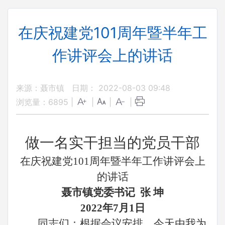
在庆祝建党101周年暨半年工
作讲评会上的讲话
来源：聂市镇
日期： 2022-08-03 09:48
浏览量：
6895
|
|
|
|
做一名实干担当的
党员
干部
在
庆祝建党
101周年暨半年工作讲评会上
的
讲话
聂市镇党委书记
张
坤
2022年7月1日
同志们：根据
会议安排
，今天由我
为