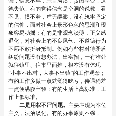
强，信念不牢，宗旨淡漠，贪图享受，道
德失范。有
的
觉得信念是空洞的说教，看
不见、摸不着，虚无缥缈，没有筑牢坚定
的信仰，面对社会上形形色色的思潮和现
象容易动摇；有的是非观念淡薄，正义感
退化，对社会上的不良风气、不道德行为
不愿不敢挺身抵制
。
例如有些村对待矛盾
纠纷问题没有想办法，出实招，一有难处
就往镇里、往市里面推，根本没有体现
“小事不出村，大事不出镇”的工作观念
；
有的工作多做一点就觉得吃亏，待遇稍差
一点便满腹牢骚；有的生活上高标准，工
作上低标准。
二是用权不严问题。
主要表现为本位
主义，法治淡化。有的办事原则不强，