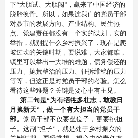
下“大胆试、大胆闯”，赢来了中国经济的
脱胎换骨。所以，如果连我们的
党员干部
对
聂市
的发展方向、产业结构、民生热
点、党建责任都没有一个实的谋划，实的
举措，就
别提
什么
乡村振兴了，
现在是爬
坡过坎的关键时期，要说难，大家都难，
镇里
可以举出一大堆的难题，
债务偿还
的
压力
、
抛荒整治的压力、征拆维稳
的
压力
等等，但这正是对
党员干部
的考验。怎么
看待这些难题？关键是要心中有主见。
第二句是
“
为有牺牲多壮志，敢教日
月换新天
”，做一个有大担当的
党员干
部
。
党员
干部不仅要坐位子，更要挑担
子。这副
“担子”，就是
处于
乡村振兴
的