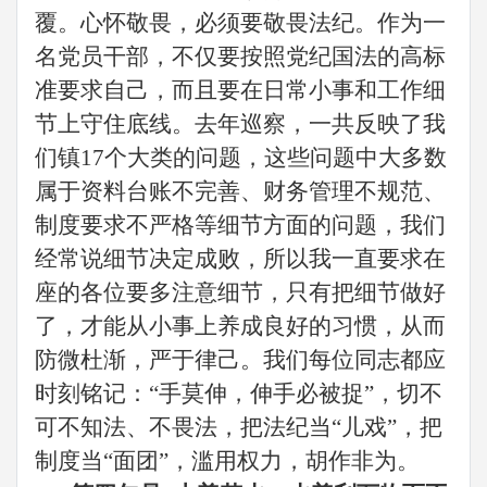
覆。心怀敬畏，必须要敬畏法纪。作为一
名
党员
干部，不仅要按照党纪国法的高标
准要求自己，而且要在日常小事和
工作
细
节上守住底线。
去年巡察，一共反映了我
们镇
17个大类的问题，这些问题中大多数
属于资料台账不完善、财务管理不规范、
制度要求不严格等细节方面的问题，我们
经常说细节决定成败，所以我一直要求
在
座的
各位要多注意细节，只有把细节做好
了，才能从小事上养成良好的习惯，从而
防微杜渐，严于律己
。
我们
每位
同志
都应
时刻铭记：
“手莫伸，伸手必被捉”，切不
可不知法、不畏法，把法纪当“儿戏”，把
制度当“面团”，滥用权力，胡作非为。