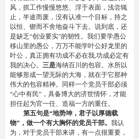
风，抓工作慢慢悠悠、浮于表面，浅尝辄
止，半途而废，没有认准一个目标，持之
以恒、锲而不舍地奋斗下去。说到底，还
是缺乏
“创业要实”的韧性。我们要学愚公
移山里的愚公，万万不能学叶公好龙里的
叶公，
真正拥有
功成不必在我
,功成必定有
我
的决心
。
三是
海纳百川的包容。水所以
能够形成一望无际的大海，就在于它那种
伟大的包容精神。同样一个
党员干部
必须
“心中有民”，具备博大的济世情怀，才能
担任起为官一任、造福一方的重任。
第五句是
“地势坤，君子以厚德载
物”，做一个有大胸怀的党员干部。
我认
为，对于党员干部来讲，有一点很重要，