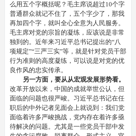
么用五个字概括呢？毛主席说超过10个字
普通群众就记不住了，五个字少了，那我
再加四个字，就叫全心全意为人民服务。
毛主席对党的宗旨的凝练，应该说是非常
独到的。
近年来
习近平
总书记提出的
“
八
项规定
”
“三严三实”等，
就
是针对
党员干部
行为准则的高度凝练，可以说是对党的优
良作风的忠实传承。
另一方面，要从从宏观发展形势看。
改革开放以来，中国的成就举世公认，但
面临的问题也很严峻。
习近平
总书记在任
职后的中外记者见面会上就说到：我们党
面临着许多严峻挑战，党内存在着许多亟
待解决的问题。尤其是一些党员干部中发