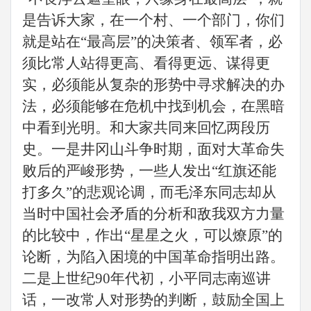
是告诉大家，在一个
村
、一个
部门
，你们
就是站在
“最高层”的决策者、领军者，必
须比常人站得更高、看得更远、谋得更
实，必须能
从
复杂的
形势中寻求解决的办
法
，必须能够在危机中找到机会，在黑暗
中看到光明。和大家共同来回忆两段历
史。一是井冈山斗争时期，面对大革命失
败后的严峻形势，一些人发出
“红旗还能
打多久”的悲观论调，而毛泽东同志却从
当时中国社会矛盾的分析和敌我双方力量
的比较中，作出“星星之火，可以燎原”的
论断，为陷入困境的中国革命指明出路。
二是上世纪90年代初，小平同志南巡讲
话，一改常人对形势的判断，鼓励全国上