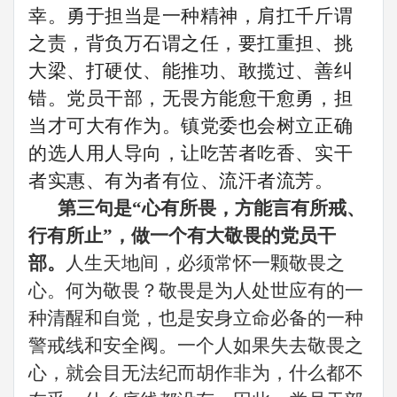
幸。
勇于担当是一种精神，肩扛千斤谓
之责，背负万石谓之任，要扛重担、挑
大梁、打硬仗、能推功、敢揽过、善纠
错。党员干部，无畏方能愈干愈勇，担
当才可大有作为。镇党委也会树立正确
的选人用人导向，让吃苦者吃香、实干
者实惠、有为者有位、流汗者流芳。
第
三
句是
“心有所畏，方能言有所戒、
行有所止”，做一个有大敬畏的
党员干
部
。
人生天地间，必须常怀一颗敬畏之
心。何为敬畏？敬畏是为人处世应有的一
种清醒和自觉，也是安身立命必备的一种
警戒线和安全阀。一个人如果失去敬畏之
心，就会目无法纪而胡作非为，什么都不