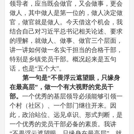
领导者，应当既会做官，又会做事，更会
做人，其中做人是第一位的，做人决定做
官，做官就是做人。今天借这个机会，我
结合自己对
习近平
总书记相关论述、要求
的理解，就做人、做事、做官三个层面，
讲一讲如何做一名实干担当的合格干部，
特别是
乡镇
党员干部
。概况起来是
五
句
话，也是
“
五
个大
”。
第一句是
“不畏浮云遮望眼，只缘身
在最高层”，做一个有大视野的
党员干
部
。
一个优秀的
基层
领导必须能够引领一
个
村（社区）
、一个部门继往开来。因
此，
政治站位
、远见卓识、
形式判断
，是
一个优秀的
党员干部
必备的素质。我讲
“不畏浮云遮望眼，只缘身在最高层”，就