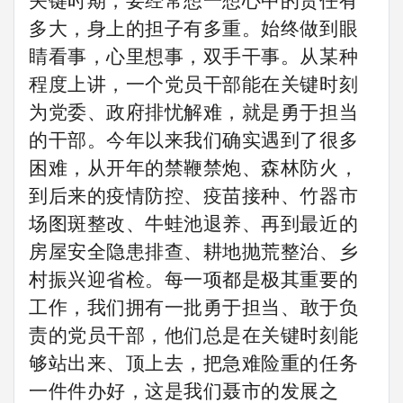
关键时期
，
要经常想一想心中的责任有
多大，身上的担子有多重
。
始终做到眼
睛看事，心里想事，双手干事。
从某种
程度上讲，一个
党员干部
能在关键时刻
为党委、政府排忧解难
，就是勇于担当
的干部。
今年以来我们确实遇到了很多
困难，从开年的禁鞭禁炮、森林防火，
到后来的疫情防控、疫苗接种、竹器市
场图斑整改、牛蛙池退养、再到最近的
房屋安全隐患排查、耕地抛荒整治、乡
村振兴迎省检。每一项都是极其重要的
工作，我们
拥
有
一
批
勇于担当、敢于负
责的
党员干部
，
他们总是在关键时刻能
够站出来、顶上去，把急难险重的任务
一件件办好，这
是
我们聂市
的发展之