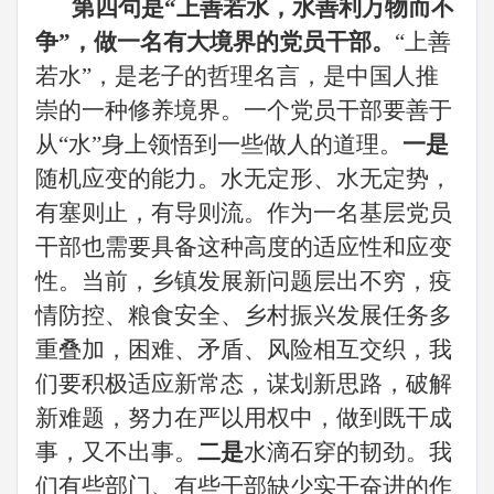
第
四
句是
“上善若水，水善利万物而不
争”，做一名有大境界的
党员干部
。
“上善
若水”，是老子的哲理名言，是中国人推
崇的一种修养境界。一个
党员干部
要善于
从
“水”身上领悟到一些做人的道理。
一是
随机应变的能力。水无定形、水无定势，
有塞则止，有导则流。作为一
名基层
党员
干部
也需要具备这种高度的适应性和应变
性。当前，
乡镇
发展新问题层出不穷，
疫
情防控
、
粮食安全、乡村振兴发展
任务多
重叠加，困难、矛盾、风险相互交织，我
们要积极适应新常态，谋划新思路，破解
新难题，努力在严以用权中，做到既干成
事，又不出事。
二是
水滴石穿的韧劲。我
们有些部门、有些干部缺少实干奋进的作