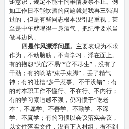
矩意识，规定不能干的事情屡禁不止。例
如工作日不能饮酒的问题就是我再三强调
过的，但是有些同志根本没引起重视，甚
至是中午就喝得一身酒气，把纪律要求当
做耳边风
。
四是作风漂浮问题。
主要表现为不求
作为，不动脑筋，不肯学习，浮在面上。
有的抱怨
“为官不易”“官不聊生”，没有了
干劲；有的嘀咕“束手束脚”，丢了精气
神；有的吐槽“多干惹事、不干没错”；有
的对本职工作不懂行、不在行、不内行；
有的学习紧迫感不强，仍习惯于“吃老
本”，不愿学、不善学、不勤学、不深
学、不真学；有的习惯以会议落实会议，
以文件落实文件，
没有下入村组，
看不到