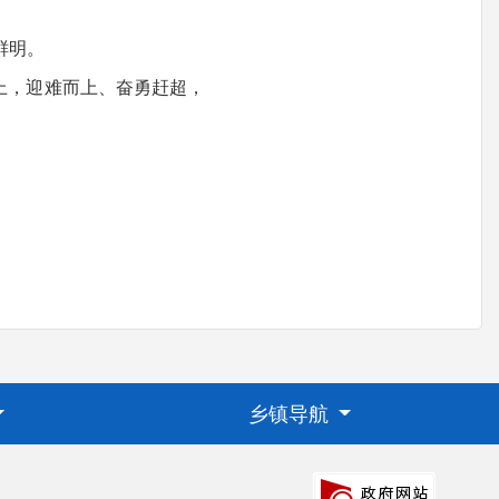
鲜明。
上，迎难而上、奋勇赶超，
乡镇导航