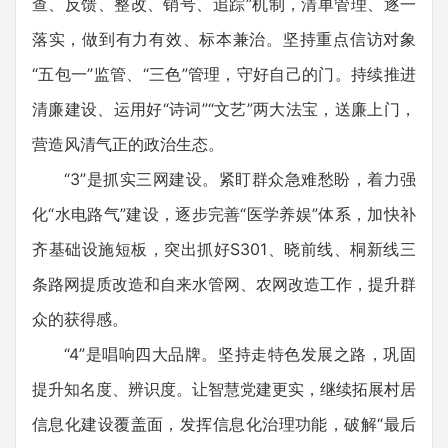
查、反馈、整改、销号、追踪”机制，清单管理、逐一
落实，做到有力有效、标本兼治。坚持重点信访对象
“五包一”监管、“三色”管理，守好自己的门。持续推进
清廉建设、运用好“诗词”“文艺”两大法宝，送廉上门，
营造风清气正的政治生态。
“3”是抓实三网建设。紧盯群众急难愁盼，着力强
化“水电路气”建设，逐步完善“医学养娱”体系，加快补
齐基础设施短板，突出抓好S301、晓前线、桐新线三
条路网提质改造和自来水管网、农网改造工作，提升群
众的获得感。
“4”是唱响四大品牌。坚持走特色发展之路，巩固
提升知名度、辨识度。让智慧党建更实，继续拓展村居
信息化建设覆盖面，发挥信息化治理功能，破解“最后