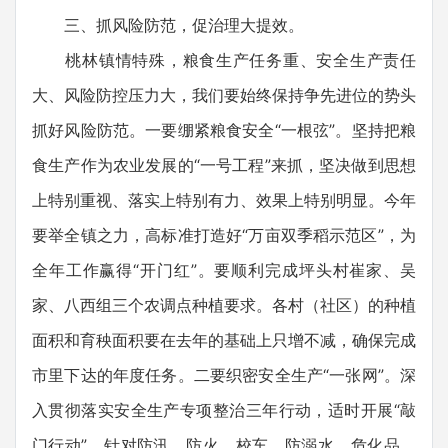
三、抓风险防范，促治理大提效。
桃林镇情特殊，粮食生产任务重、安全生产责任
大、风险防控压力大，我们要始终保持争先进位的势头
抓好风险防范。一要绷紧粮食安全“一根弦”。坚持把粮
食生产作为农业发展的“一号工程”来抓，坚决做到思想
上特别重视、落实上特别有力、效果上特别明显。今年
要举全镇之力，高标准打造好“万亩双季稻示范区”，为
全年工作赢得“开门红”。要顺利完成坪头村崔家、吴
家、八西组三个农调点种植要求。各村（社区）的种植
面积和育秧面积要在去年的基础上只增不减，确保完成
市里下达的年度任务。二要织密安全生产“一张网”。深
入贯彻落实安全生产专项整治三年行动，适时开展“敲
门行动”，针对防汛、防火、校车、防溺水、危化品、