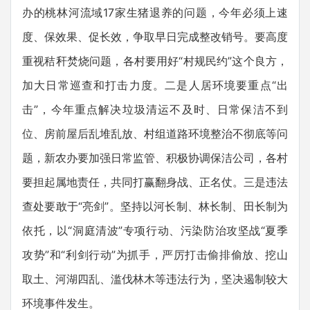
办的桃林河流域17家生猪退养的问题，今年必须上速
度、保效果、促长效，争取早日完成整改销号。要高度
重视秸秆焚烧问题，各村要用好“村规民约”这个良方，
加大日常巡查和打击力度。二是人居环境要重点“出
击”，今年重点解决垃圾清运不及时、日常保洁不到
位、房前屋后乱堆乱放、村组道路环境整治不彻底等问
题，新农办要加强日常监管、积极协调保洁公司，各村
要担起属地责任，共同打赢翻身战、正名仗。三是违法
查处要敢于“亮剑”。坚持以河长制、林长制、田长制为
依托，以“洞庭清波”专项行动、污染防治攻坚战“夏季
攻势”和“利剑行动”为抓手，严厉打击偷排偷放、挖山
取土、河湖四乱、滥伐林木等违法行为，坚决遏制较大
环境事件发生。