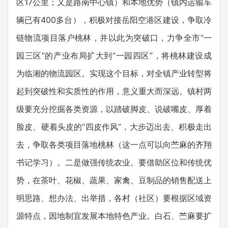
区17公里；又是路南中心镇）和本地优势（镇内运输车
辆已有400多台），积极对接岳阳空港区建设，争取冷
链物流项目落户桃林，并以此为突破口，力争全市“一
园三区”的产业布局扩大到“一园四区”，将桃林建设成
为临湘的物流园区。实现这个目标，对全镇产业转型将
起到突破性和实质性的作用，意义重大而深远。镇村两
级要充分挖掘各类资源，以踏破脚皮、说破嘴皮、厚着
脸皮、硬着头皮的“四皮作风”，大步迈出去、积极走出
去，争取各类项目落地桃林（这一点可以向苎麻的齐翔
书记学习）。二是做强传统农业。要借助区位和传统优
势，在茶叶、花椒、蔬果、家禽、豆制品的销售配送上
明思路、想办法、出举措，各村（社区）要根据区域资
源特点，因地制宜发展本地特色产业。白石、苎麻要扩