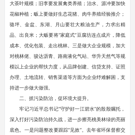
大茶叶规模；旧李要发展禽类养殖；治水、源冲要加快
花椒种植；畈上要做好生态花猪、肉牛养殖经验推介；
骆坪、金盆、东湖、月山要壮大粮油生产，力求出精
品、出良米；大畈要将“家庭式”豆腐坊连点成片，降低
成本、优化包装、走出桃林。三是做大企业规模，加大
对桃林佬、骏达沥青、路南液化气站、华升天然气等规
模以上企业的帮扶力度，从品牌创建、信贷支持、证照
办理、土地流转、销售渠道等方面为企业纾难解困，支
持进一步做大做强。
二、抓污染防治，促环境大提升。
牢记习近平总书记“守护好一江碧水”的殷殷嘱托，
深入打好污染防治持久战，进一步擦亮桃美林绿的亮丽
底色。一是问题整改要跟踪“见效”。去年省环保督察交