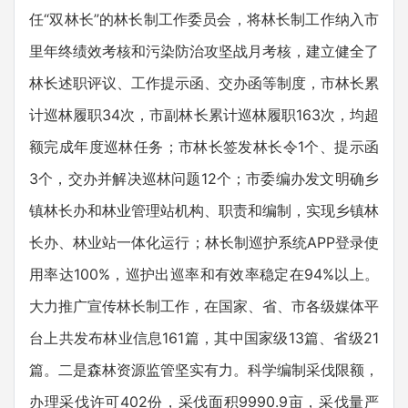
任“双林长”的林长制工作委员会，将林长制工作纳入市
里年终绩效考核和污染防治攻坚战月考核，建立健全了
林长述职评议、工作提示函、交办函等制度，市林长累
计巡林履职34次，市副林长累计巡林履职163次，均超
额完成年度巡林任务；市林长签发林长令1个、提示函
3个，交办并解决巡林问题12个；市委编办发文明确乡
镇林长办和林业管理站机构、职责和编制，实现乡镇林
长办、林业站一体化运行；林长制巡护系统APP登录使
用率达100%，巡护出巡率和有效率稳定在94%以上。
大力推广宣传林长制工作，在国家、省、市各级媒体平
台上共发布林业信息161篇，其中国家级13篇、省级21
篇。二是森林资源监管坚实有力。科学编制采伐限额，
办理采伐许可402份，采伐面积9990.9亩，采伐量严