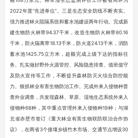
额108万余元。林草湿生态监测评价工作被省局评为
2022年度“先进单位”。三是生态安全防线不断夯实。
强力推进林火阻隔系统和蓄水池建设两年行动。完成新
建生物防火林带94.37千米，改造生物防火林带80.16
千米，防火隔离带18.13千米，防火道24.13千米，消防
蓄水池1425.75立方米，超额完成上级下达的指标任
务。扎实做好野外火源管控、风险隐患排查、值班值守
及防火宣传等工作，不断提升森林防灭火综合防控能
力。狠抓林业有害生物防治工作。完成外来入侵物种普
查外业调查，共发现森林、草原、湿地生态系统外来入
侵物种68种，其中重点管理外来入侵物种19种；与湖
北省赤壁市签订《重大林业有害生物联防联治合作协
议》，在两省3个接壤乡镇竹木市场、交通节点增设30