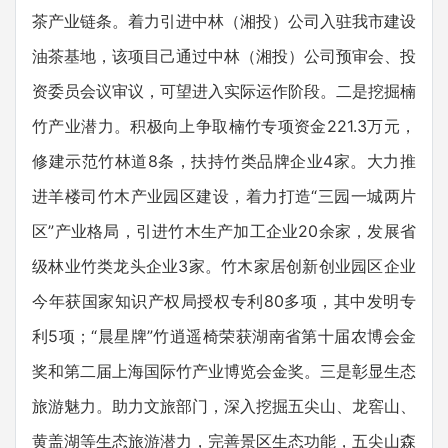
茶产业链条。着力引进中林（湘投）公司入驻我市建设
油茶基地，该项目己通过中林（湘投）公司预审会、投
资委员会议审议，可望进入实际运作阶段。二是挖掘楠
竹产业潜力。积极向上争取楠竹专项资金221.3万元，
修建示范竹林道8条，扶持竹类品牌企业4家。大力推
进羊楼司竹木产业园区建设，着力打造“三园一城两片
区”产业格局，引进竹木生产加工企业20余家，发展省
级林业竹类龙头企业3家。竹木家居创新创业园区企业
今年获国家知识产权局授权专利80多项，其中发明专
利5项；“晨星牌”竹逍遥椅荣获湖南省第十届农博会金
奖和第二届上海国际竹产业博览会金奖。三是彰显生态
旅游魅力。助力文旅部门，深入挖掘五尖山、龙窖山、
黄盖湖等生态旅游潜力，完善景区生态功能，五尖山森