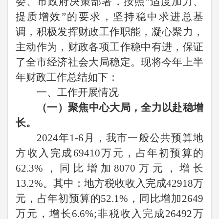
委、市政府决策部署，按照“适度加力、
提质增效”的要求，坚持稳中求进总基
调，积极发挥财政工作职能，凝心聚力，
主动作为，财政各项工作稳中有进，保证
了全市经济社会大局稳定。现将今年上半
年财政工作总结如下：
一、工作开展情况
（一）聚焦中心大局，全力以赴稳增
长。
2024
年
1-6
月，我市一般公共预算地
方收入完成
69410
万元，占年初预算的
62.3%
，同比增加
8070
万元，增长
13.2%
。其中：地方税收收入完成
42918
万
元，占年初预算的
52.1%
，同比增加
2649
万元，增长
6.6%;
非税收入完成
26492
万