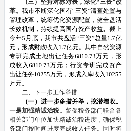
（三）坚持对标对表，深化“三资”改
革。
我市不断深化国有“三资”清查处置与
管理改革，统筹优化资源配置，健全盘活
长效机制，持续提高国有资产收益。
截止
今年
5
月底，我市共盘活“三资”总量
1.7
亿
元，形成财政收入
1.7
亿元。其中自然资源
专班完成土地出让任务
6810.73
万元，形
成收入
6810.73
万元；行资专班完成资产
出让任务
10255
万元，形成入库收入
10255
万元。
二、下一步工作举措
（一）进一步多措并举，挖潜增收。
一是加强精诚治税。
督促税务部门联合各
相关部门单位加快精诚治税进度，确保税
务部门按时间进度完成收入任务。同时将