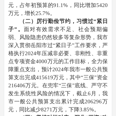
元，占年初预算的
91.1%
，同比增加
5420
万元，增长
25.7%
。
（二）厉行勤俭节约，习惯过“紧日
子”。
面对有效需求不足、社会预期偏
弱、风险隐患仍然较多等复杂形势，我市
深入贯彻岳阳市过“紧日子”工作要求，严
格执行
2024
年压减非必要、非刚性、非重
点专项资金
4000
万元的工作目标，全力保
障重点支出，预计
2024
年我市一般公共预
算支出完成
415619
万元，其中“三保”资金
216406
万元。在兜牢“三保”底线、严守不
发生系统性风险的情况下，截止
6
月，我
市一般公共预算支出累计完成
206296
万
元，同比减少
8271
万元，下降
3.85%
。