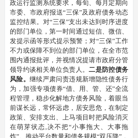
政运行监测系统要求，每旬、每月定期向
市委、市政府报送“三保”及政府债务动态
监控结果。对“三保”支出未达到时序进度
的部门单位，第一时间通过短信、微信、
发提示函等形式提示预警；对“三保”工作
不力或保障不到位的部门单位，在全市范
围内通报批评，并视情况提请市政府分管
领导约谈相关单位负责人。
二是防控债务
风险。
继续严肃问责违规新增隐性债务行
为，加强专项债券“借、用、管、还”全流
程管理，稳步化解地方债务风险，着眼当
前谋长远，常怀远虑，居安思危，在制定
政策、安排支出、上马项目时把风险消灭
在萌芽状态
,
决不把“小事拖大、大事拖
炸”。推动平台数量和债务规模“双压降”，