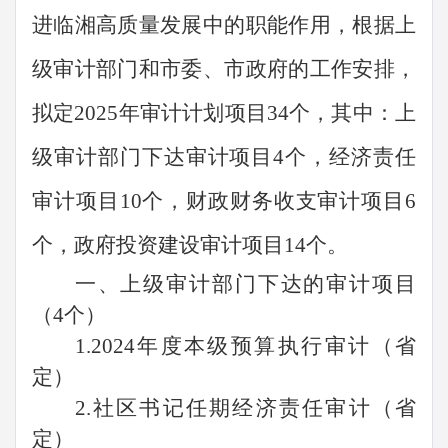
进临湘高质量发展中的职能作用，根据上
级审计部门和市委、市政府的工作
安排
，
拟定
202
5
年审计计划项目
34
个，其中
：
上
级审计部门下达审计项目
4个，
经济责任
审计项目
10
个，财政财务收支审计项目
6
个，
政府
投资
建设
审计项目
14
个。
一、上级审计部门下达的审计项目
（
4个）
1.2024年度本级预算执行审计
（省
定）
2.社区书记任期经济责任审计（省
定）