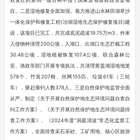
救复壮的衰弱一级古树申报了国家及省级财政资金项
目。二是湿地修复全面加强。着力推进山水林田湖草沙
一体化保护和修复工程(冶湖湿地生态保护修复项目)建
设，该项目已完工，共完成底泥疏浚19.75万m3，外来
入侵物种清理200公顷，入湖口、出湖口生态拦截工程
30.48公顷，湿地植被恢复107.4公顷。联合森林公
安、渔政等部门开展专项执法，共清理黄盖湖湿地地笼
578个、竹篙207根、丝网155匹、垃圾61车（三轮
车），驱赶垂钓人数378人。三是自然保护地监管全面
从严。制定《关于开展自然保护地生态环境问题自查自
纠工作方案》、《关于开展自然保护地生态环境问题排
查工作方案》、《2024年度“洞庭清波”常态化监督工
作方案》，全面排查采石采砂、工矿用地、核心区旅游