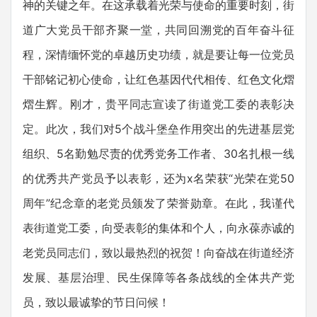
神的关键之年。在这承载着光荣与使命的重要时刻，街
道广大党员干部齐聚一堂，共同回溯党的百年奋斗征
程，深情缅怀党的卓越历史功绩，就是要让每一位党员
干部铭记初心使命，让红色基因代代相传、红色文化熠
熠生辉。刚才，贵平同志宣读了街道党工委的表彰决
定。此次，我们对5个战斗堡垒作用突出的先进基层党
组织、5名勤勉尽责的优秀党务工作者、30名扎根一线
的优秀共产党员予以表彰，还为x名荣获“光荣在党50
周年”纪念章的老党员颁发了荣誉勋章。在此，我谨代
表街道党工委，向受表彰的集体和个人，向永葆赤诚的
老党员同志们，致以最热烈的祝贺！向奋战在街道经济
发展、基层治理、民生保障等各条战线的全体共产党
员，致以最诚挚的节日问候！​