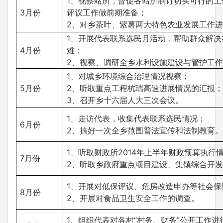
1、视察站所，督促各站所制订切实可行的工
3月份
评议工作做前期准备；
2、对乡茶叶、紫薯两大特色农业发展工作
1、开展代表联系选民月活动，帮助群众解决
4月份
难；
2、视察、调研全乡水利设施建设与管护工
1、对城乡环境综合治理情况视察；
5月份
2、听取重点工程杭瑞高速进展情况的汇报
3、召开乡十六届人大三次会议。
1、走访代表，收集代表联系选民情况；
6月份
2、搞好一次全乡范围普法宣传和法制教育
1、听取财政所2014年上半年财政预算执行
7月份
2、听取乡政府重点项目建设、集镇综合开
1、开展对低保评议、危房改造申办等社会保
8月份
2、开展对食品卫生安全工作的调查。
1、组织代表对各村“村务、财务”公开工作进