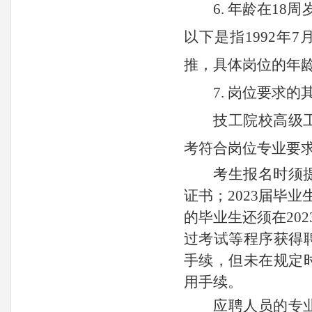
6. 年龄在18
以下是指199
2
年
7
推
，
具体岗位的年
7. 岗位要求
技工院校高级
考符合岗位专业要
考生报名时须
证书；
2023届毕
的毕业生还须在20
过考试等程序获得
手续，但未在规定
用手续。
应聘人员的专