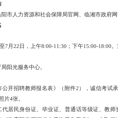
布
岳阳市人力资源和社会保障局官网、临湘市政府网
名
至
7月
22
日
，上午
8:00-11:30；下午15:00-18
育局阳光服务中心。
市公开招聘
教师
报名表》
（
附件
2
）
，
诚信考试
照片4张。
二代居民
身份证、毕业证、普通话等级证
、
教师