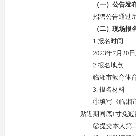
（一）公告发
招聘公告通过
（二）现场报
1.
报名
时间
2023
年
7月
20
日
2.报名地点
临湘市教育体
3. 报名材料
①填写《临湘
贴近期同底
1寸免冠
②提交本人
第