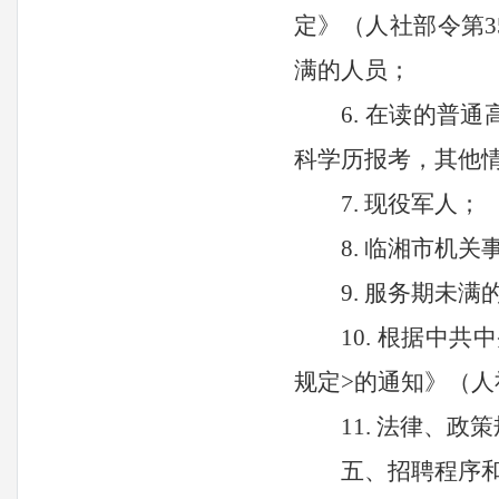
定》（人社部令第
满的人员；
6. 在读的普
科学历报考，其他
7. 现役军人；
8. 临湘市机
9
. 服务期未
10
. 根据中
规定>的通知》（人
1
1
. 法律、
五、招聘程序