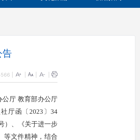
公告
4566
|
|
|
|
办公厅
教育部办公厅
社厅函〔202
3
〕
34
﹞1号）、《关于进一步
号）等文件精神，
结合