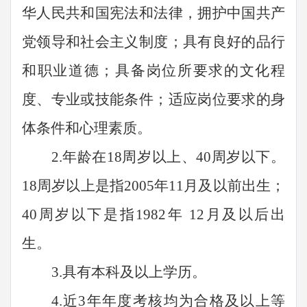
华人民共和国宪法和法律，拥护中国共产
党领导和社会主义制度；具有良好的品行
和职业道德；具备岗位所要求的文化程
度、专业或技能条件；适应岗位要求的身
体条件和心理素质。
2.
年龄在
18周岁以上、
40
周岁以下
。
18周岁以上是指200
5
年
11
月及以前出生；
40
周岁以下是指
198
2
年
12
月及以后出
生。
3
.具有
本科
及以上学历。
4
.近3年年度考核均为合格及以上等