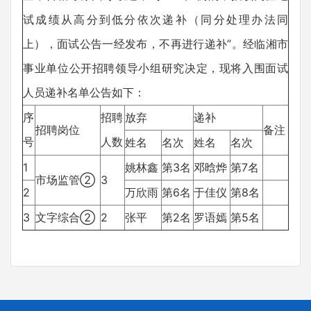
试成绩从高分到低分依次递补（同分处理办法同
上），面试公告一经发布，不再进行递补”。经临湘市
事业单位公开招聘领导小组研究决定，现将入围面试
人员递补名单公告如下：
序
招聘
放弃
递补
招聘岗位
备注
号
人数
姓名
名次
姓名
名次
1
姚林鑫
第3名
邓晗烨
第7名
市场监管②
3
2
万欣雨
第6名
于佳仪
第8名
3
文字综合②
2
张平
第2名
罗语嫣
第5名