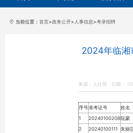
当前位置：
首页
>
政务公开
>
人事信息
>
考录招聘
2024年临
来源：人社局
日期： 202
序号
准考证号
姓名
1
20240100208
阮蒙
2
20240100111
朱丽