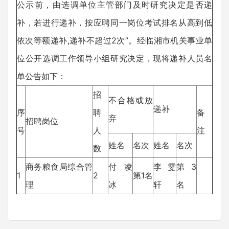
公示前，由选调单位主管部门及时研究决定是否递
补，若进行递补，按应聘同一岗位考试排名从高到低
依次等额递补,递补不超过2次”。经临湘市机关事业单
位公开选调工作领导小组研究决定，现将递补人员名
单公告如下：
招
不合格或放
递补
序
聘
备
弃
招聘岗位
号
人
注
姓名
名次
姓名
名次
数
商务粮食局综合管
付凌
李雯
第3
1
2
第1名
理
冰
轩
名