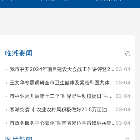
临湘要闻
我市召开2024年项目建设大会战工作讲评暨2025年园区项目建设大会战工作动员会 王文华 刘琦出席
03-04
王文华专题调研全市卫生健康及紧密型医共体建设工作 刘琦参加
03-04
市林业局开展第十二个“世界野生动植物日”主题宣传活动
03-04
寒潮突袭 市农业农村局积极做好20.5万亩油菜田间管理和防寒工作
03-04
市政务服务中心获评“湖南省岗位学雷锋标兵集体”称号
03-04
图片新闻