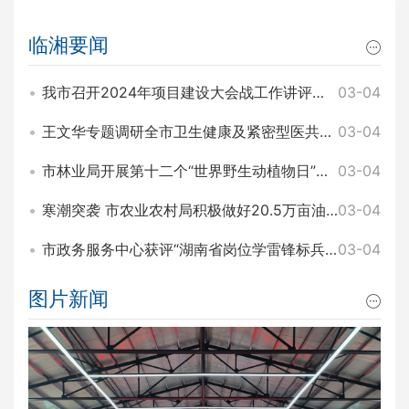
临湘要闻
我市召开2024年项目建设大会战工作讲评暨2025年园区项目建设大会战工作动员会 王文华 刘琦出席
03-04
王文华专题调研全市卫生健康及紧密型医共体建设工作 刘琦参加
03-04
市林业局开展第十二个“世界野生动植物日”主题宣传活动
03-04
寒潮突袭 市农业农村局积极做好20.5万亩油菜田间管理和防寒工作
03-04
市政务服务中心获评“湖南省岗位学雷锋标兵集体”称号
03-04
图片新闻