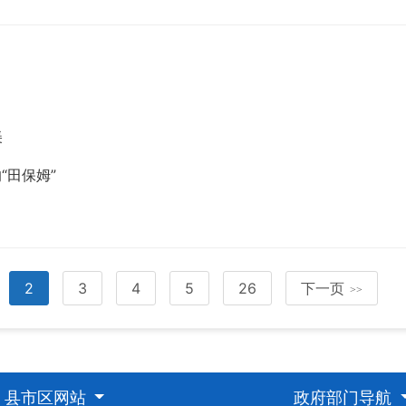
美
“田保姆”
2
3
4
5
26
下一页
>>
县市区网站
政府部门导航