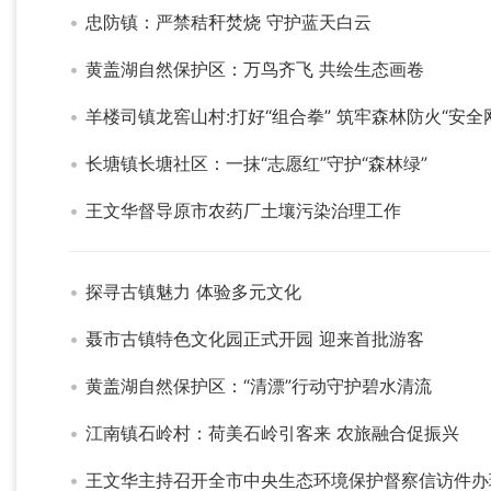
忠防镇：严禁秸秆焚烧 守护蓝天白云
黄盖湖自然保护区：万鸟齐飞 共绘生态画卷
羊楼司镇龙窖山村:打好“组合拳” 筑牢森林防火“安全
长塘镇长塘社区：一抹“志愿红”守护“森林绿”
王文华督导原市农药厂土壤污染治理工作
探寻古镇魅力 体验多元文化
聂市古镇特色文化园正式开园 迎来首批游客
黄盖湖自然保护区：“清漂”行动守护碧水清流
江南镇石岭村：荷美石岭引客来 农旅融合促振兴
王文华主持召开全市中央生态环境保护督察信访件办