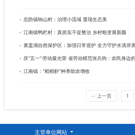
忠防镇响山村：治理小流域 显现生态美
江南镇鸭栏村：真抓实干促整治 乡村蜕变展新颜
黄盖湖自然保护区：加强日常巡护 全力守护水清岸
庆“五一”·劳动最光荣 省劳动模范张兵驹：农民身边的
江南镇：“稻稻虾”种养助农增收
上一页
1
<<
主管单位网站