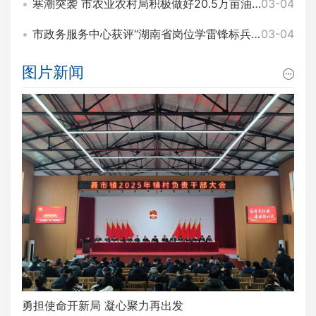
寒潮突袭 市农业农村局积极做好20.5万亩油菜田间管理和防寒工作
03-04
市政务服务中心获评“湖南省岗位学雷锋标兵集体”称号
03-04
图片新闻
勇担使命开新局 凝心聚力再出发