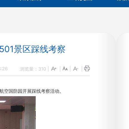
501景区踩线考察
:26
浏览量：
310
|
|
|
|
天航空国防园开展踩线考察活动。