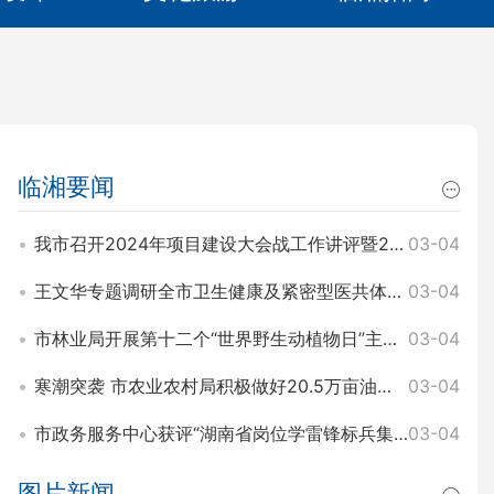
临湘要闻
我市召开2024年项目建设大会战工作讲评暨2025年园区项目建设大会战工作动员会 王文华 刘琦出席
03-04
王文华专题调研全市卫生健康及紧密型医共体建设工作 刘琦参加
03-04
市林业局开展第十二个“世界野生动植物日”主题宣传活动
03-04
寒潮突袭 市农业农村局积极做好20.5万亩油菜田间管理和防寒工作
03-04
市政务服务中心获评“湖南省岗位学雷锋标兵集体”称号
03-04
图片新闻