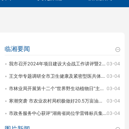
临湘要闻
我市召开2024年项目建设大会战工作讲评暨2025年园区项目建设大会战工作动员会 王文华 刘琦出席
03-04
王文华专题调研全市卫生健康及紧密型医共体建设工作 刘琦参加
03-04
市林业局开展第十二个“世界野生动植物日”主题宣传活动
03-04
寒潮突袭 市农业农村局积极做好20.5万亩油菜田间管理和防寒工作
03-04
市政务服务中心获评“湖南省岗位学雷锋标兵集体”称号
03-04
图片新闻