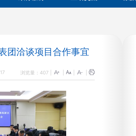
代表团洽谈项目合作事宜
17
浏览量：
407
|
|
|
|