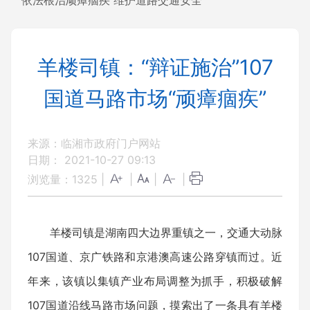
依法根治顽瘴痼疾 维护道路交通安全
羊楼司镇：“辩证施治”107
国道马路市场“顽瘴痼疾”
来源：临湘市政府门户网站
日期： 2021-10-27 09:13
浏览量：
1325
|
|
|
|
羊楼司镇是湖南四大边界重镇之一，交通大动脉
107国道、京广铁路和京港澳高速公路穿镇而过。近
年来，该镇以集镇产业布局调整为抓手，积极破解
107国道沿线马路市场问题，摸索出了一条具有羊楼