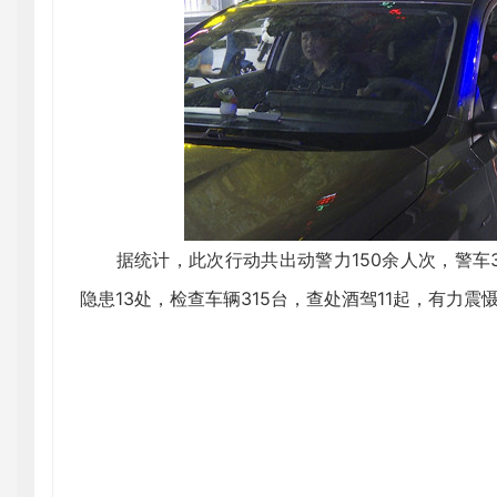
据统计，此次行动共出动警力150余人次，警车3
隐患13处，检查车辆315台，查处酒驾11起，有力