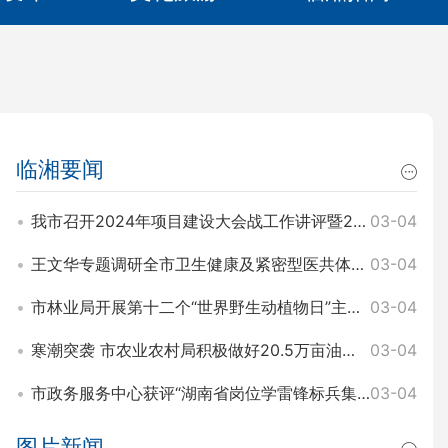
临湘要闻
我市召开2024年项目建设大会战工作讲评暨2025年园区项目建设大会战工作动员会 王文华 刘琦出席
03-04
王文华专题调研全市卫生健康及紧密型医共体建设工作 刘琦参加
03-04
市林业局开展第十二个“世界野生动植物日”主题宣传活动
03-04
寒潮突袭 市农业农村局积极做好20.5万亩油菜田间管理和防寒工作
03-04
市政务服务中心获评“湖南省岗位学雷锋标兵集体”称号
03-04
图片新闻