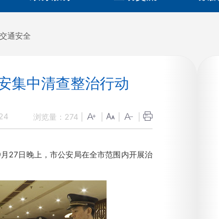
路交通安全
治安集中清查整治行动
24
浏览量：
274
|
|
|
|
月27日晚上，市公安局在全市范围内开展治