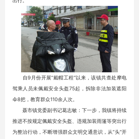
出行。
自9月份开展“戴帽工程”以来，该镇共查处摩电
驾乘人员未佩戴安全头盔75起，拆除非法加装遮阳
伞8把，教育群众110余人次。
聂市镇党委副书记葛志敏：下一步，我镇将持续
推进不按规定佩戴安全头盔、违规加装雨篷等突出行
为整治行动，不断增强群众文明交通意识，从“头”开