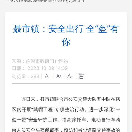
依法根治顽瘴痼疾 维护道路交通安全
聂市镇：安全出行 全“盔”有
你
来源：临湘市政府门户网站
日期： 2023-10-09 14:39
浏览量：
294
|
|
|
|
连日来，聂市镇联合市公安交警大队五中队在辖
区内开展“戴帽工程”专项整治行动。进一步深化“一
盔一带”安全守护工作，提高摩托车、电动自行车骑
乘人员安全头盔佩戴率，预防和减少道路交通事故的