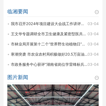
临湘要闻
我市召开2024年项目建设大会战工作讲评暨2025年园区项目建设大会战工作动员会 王文华 刘琦出席
03-04
王文华专题调研全市卫生健康及紧密型医共体建设工作 刘琦参加
03-04
市林业局开展第十二个“世界野生动植物日”主题宣传活动
03-04
寒潮突袭 市农业农村局积极做好20.5万亩油菜田间管理和防寒工作
03-04
市政务服务中心获评“湖南省岗位学雷锋标兵集体”称号
03-04
图片新闻