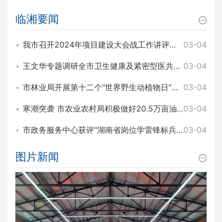
临湘要闻
我市召开2024年项目建设大会战工作讲评暨2025年园区项目建设大会战工作动员会 王文华 刘琦出席
03-04
王文华专题调研全市卫生健康及紧密型医共体建设工作 刘琦参加
03-04
市林业局开展第十二个“世界野生动植物日”主题宣传活动
03-04
寒潮突袭 市农业农村局积极做好20.5万亩油菜田间管理和防寒工作
03-04
市政务服务中心获评“湖南省岗位学雷锋标兵集体”称号
03-04
图片新闻